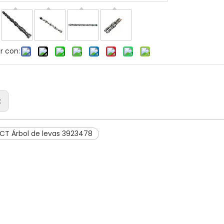
r con:
r:
CT Árbol de levas 3923478