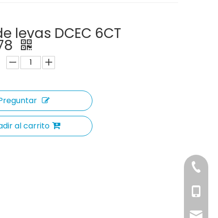
de levas DCEC 6CT
78
Preguntar
dir al carrito
+86-15
+86-15
sale@z