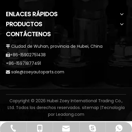
ENLACES RÁPIDOS
PRODUCTOS
CONTÁCTENOS
Ciudad de Wuhan, provincia de Hubei, China

+86-15902751438

+86-15971877491
sale@zoeyautoparts.com

​Copyright ©
2026
Hubei Zoey International Trading Co.,
Ltd. Todos los derechos reservados.
sitemap
|Tecnología
por
Leadong.com
sale@zoeyautoparts.com
+86-15902751438
+86-15971877491
+8615971877491
hiedra.tso13