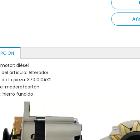
Aña
IPCIÓN
 motor: diésel
del artículo: Alterador
de la pieza: 3701010AX2
je: madera/cartón
: hierro fundido