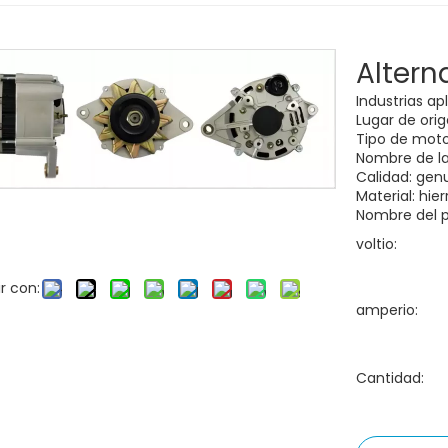
Altern
Industrias ap
Lugar de ori
Tipo de motor
Nombre de la
Calidad: gen
Material: hie
Nombre del p
voltio:
r con:
amperio:
Cantidad: