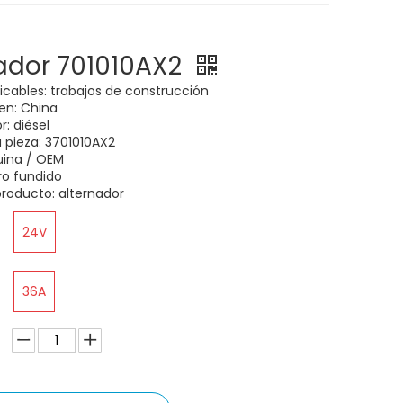
ador 701010AX2
licables: trabajos de construcción
gen: China
: diésel
 pieza: 3701010AX2
uina / OEM
rro fundido
roducto: alternador
24V
36A