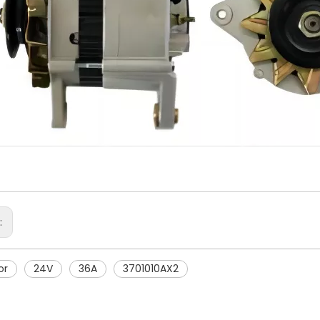
r:
or
24V
36A
3701010AX2