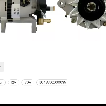
r:
or
12V
70A
E048362000035