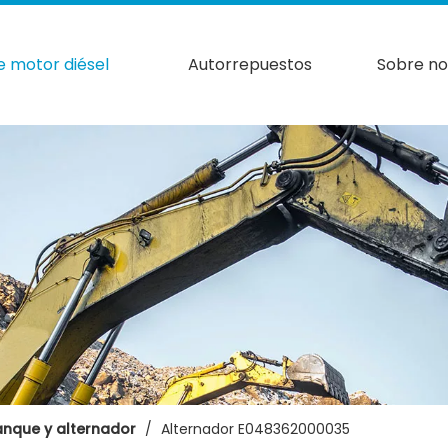
e motor diésel
Autorrepuestos
Sobre no
anque y alternador
/
Alternador E048362000035