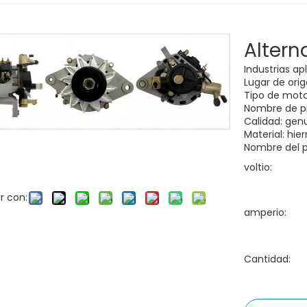
Alter
Industrias ap
Lugar de ori
Tipo de motor
Nombre de p
Calidad: gen
Material: hie
Nombre del p
voltio:
r con:
amperio:
Cantidad: