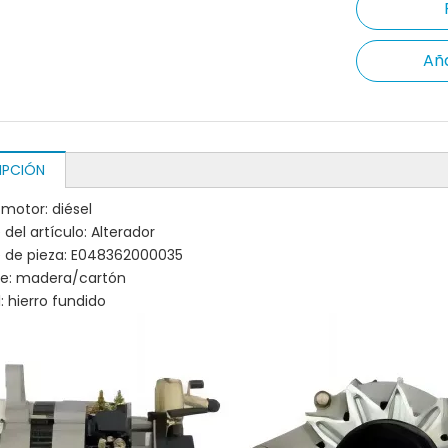
Aña
IPCIÓN
 motor: diésel
del artículo: Alterador
 de pieza: E048362000035
je: madera/cartón
: hierro fundido