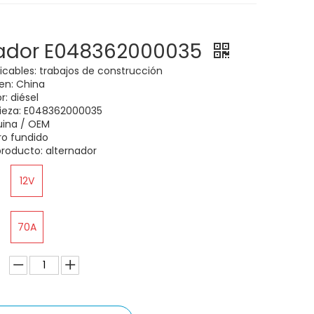
nador E048362000035
licables: trabajos de construcción
gen: China
: diésel
ieza: E048362000035
uina / OEM
rro fundido
roducto: alternador
12V
70A