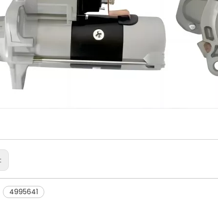
r:
4995641