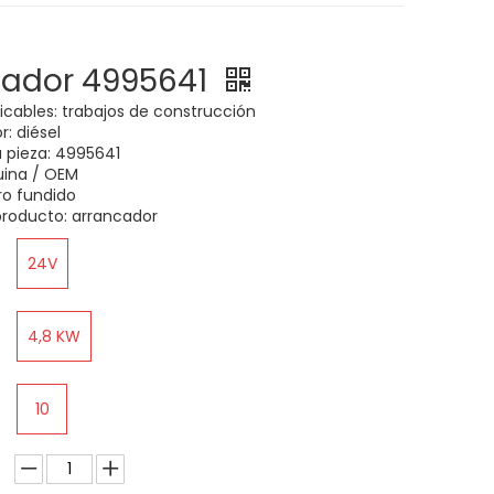
cador 4995641
licables: trabajos de construcción
: diésel
 pieza: 4995641
uina / OEM
rro fundido
roducto: arrancador
24V
4,8 KW
10