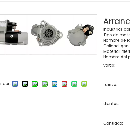
Arran
Industrias ap
Tipo de motor
Nombre de la
Calidad: gen
Material: hie
Nombre del p
voltio:
r con:
fuerza:
dientes:
Cantidad: