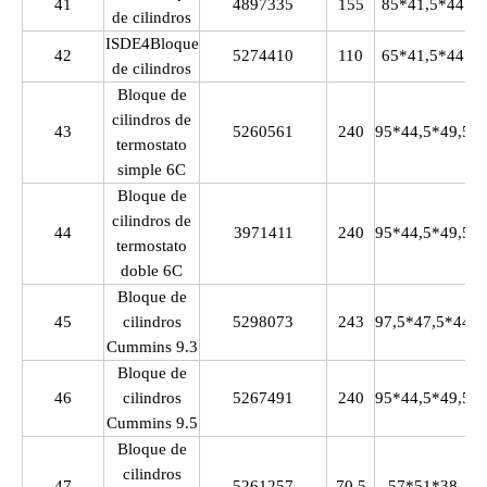
41
4897335
155
85*41,5*44
de cilindros
ISDE4Bloque
42
5274410
110
65*41,5*44
de cilindros
Bloque de
cilindros
de
43
5260561
240
95*44,5*49,5
termostato
simple 6C
Bloque de
cilindros
de
44
3971411
240
95*44,5*49,5
termostato
doble 6C
Bloque de
45
cilindros
5298073
243
97,5*47,5*44
Cummins 9.3
Bloque de
46
cilindros
5267491
240
95*44,5*49,5
Cummins 9.5
Bloque de
cilindros
47
5261257
70.5
57*51*38