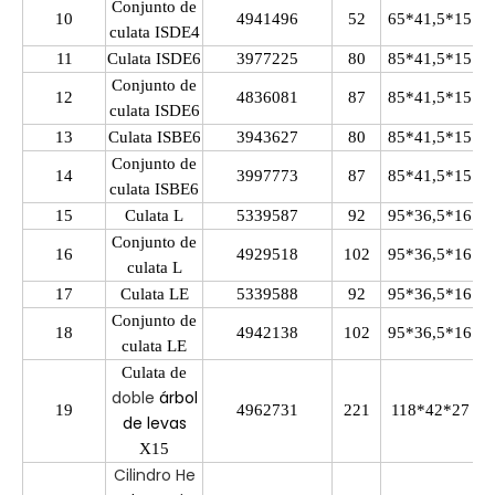
Conjunto de
10
4941496
52
65*41,5*15
culata
ISDE4
11
Culata
ISDE6
3977225
80
85*41,5*15
Conjunto de
12
4836081
87
85*41,5*15
culata ISDE6
13
Culata ISBE6
3943627
80
85*41,5*15
Conjunto de
14
3997773
87
85*41,5*15
culata ISBE6
15
Culata L
5339587
92
95*36,5*16
Conjunto de
16
4929518
102
95*36,5*16
culata L
17
Culata LE
5339588
92
95*36,5*16
Conjunto de
18
4942138
102
95*36,5*16
culata LE
Culata de
doble
árbol
19
4962731
221
118*42*27
de levas
X15
Cilindro He