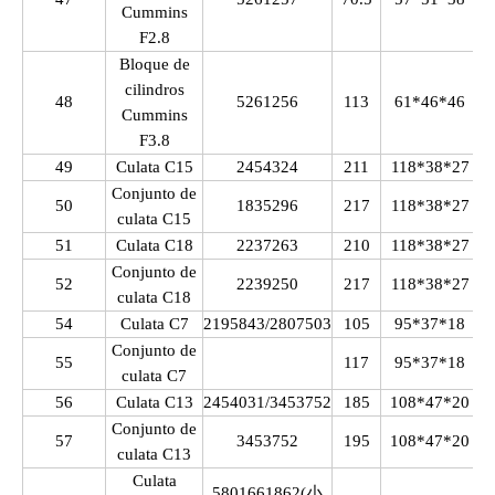
Cummins
F2.8
Bloque de
cilindros
48
5261256
113
61*46*46
Cummins
F3.8
49
Culata C15
2454324
211
118*38*27
Conjunto de
50
1835296
217
118*38*27
culata C15
51
Culata C18
2237263
210
118*38*27
Conjunto de
52
2239250
217
118*38*27
culata C18
54
Culata C7
2195843/2807503
105
95*37*18
Conjunto de
55
117
95*37*18
culata C7
56
Culata C13
2454031/3453752
185
108*47*20
Conjunto de
57
3453752
195
108*47*20
culata C13
Culata
5801661862
(小