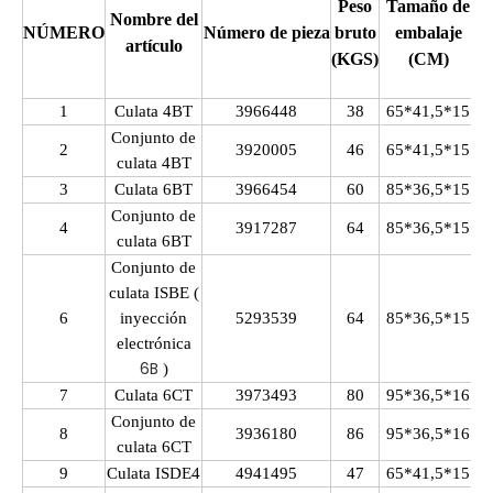
Peso
Tamaño de
Nombre del
NÚMERO
Número de pieza
bruto
embalaje
artículo
(KGS)
(CM)
1
Culata
4BT
3966448
38
65*41,5*15
Conjunto de
2
3920005
46
65*41,5*15
culata
4BT
3
Culata 6BT
3966454
60
85*36,5*15
Conjunto de
4
3917287
64
85*36,5*15
culata
6BT
Conjunto de
culata
ISBE (
6
inyección
5293539
64
85*36,5*15
electrónica
6B
)
7
Culata
6CT
3973493
80
95*36,5*16
Conjunto de
8
3936180
86
95*36,5*16
culata
6CT
9
Culata
ISDE4
4941495
47
65*41,5*15