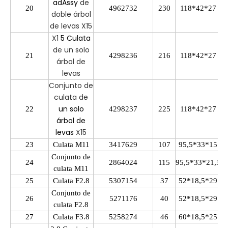
adAssy
de
20
4962732
230
118*42*27
doble árbol
de levas X15
X1
5
Culata
de un solo
21
4298236
216
118*42*27
árbol de
levas
Conjunto de
culata de
un solo
22
4298237
225
118*42*27
árbol de
levas
X15
23
Culata M11
3417629
107
95,5*33*15
Conjunto de
24
2864024
115
95,5*33*21,5
culata M11
25
Culata F2.8
5307154
37
52*18,5*29
Conjunto de
26
5271176
40
52*18,5*29
culata F2.8
27
Culata F3.8
5258274
46
60*18,5*25