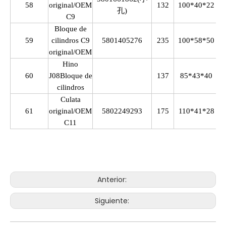
58
original/OEM
132
100*40*22
孔)
C9
Bloque de
59
cilindros C9
5801405276
235
100*58*50
original/OEM
Hino
60
J08Bloque de
137
85*43*40
cilindros
Culata
61
original/OEM
5802249293
175
110*41*28
C11
Anterior:
Siguiente: