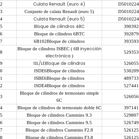
Culata Renault (euro 4)
2
D5010224
3
Conjunto de culata Renault (euro 5)
D5010224
Culata Renault (euro 5)
4
D5010224
Bloque de cilindros 4BC
5
390392
6
Bloque de cilindros 6BTC
392879
7
6B102Bloque de cilindros
393593
inyección
Bloque de cilindros ISBEC ( 6B
8
529353
electrónica
)
ISL/LEBloque de cilindros
9
526055
0
ISDE6Bloque de cilindros
530209
1
ISBE6Bloque de cilindros
489733
2
ISDE4Bloque de cilindros
527441
Bloque de cilindros de termostato simple
3
526056
6C
4
Bloque de cilindros
de termostato
doble 6C
397141
5
Bloque de cilindros Cummins 9.3
529807
6
Bloque de cilindros Cummins 9.5
526749
7
Bloque de cilindros Cummins F2.8
526125
8
Bloque de cilindros Cummins F3.8
526125