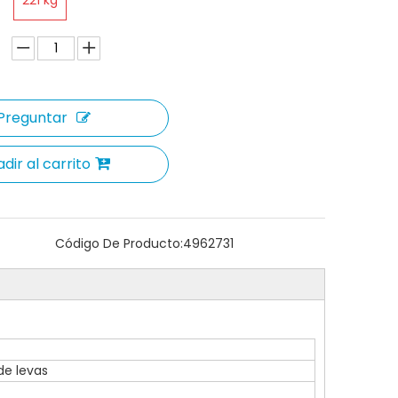
221 kg
Preguntar
dir al carrito
Código De Producto:
4962731
de levas