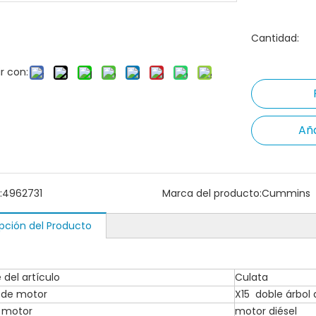
Cantidad:
r con:
Aña
:
4962731
Marca del producto:
Cummins
pción del Producto
del artículo
Culata
 de motor
X15 doble árbol 
 motor
motor diésel