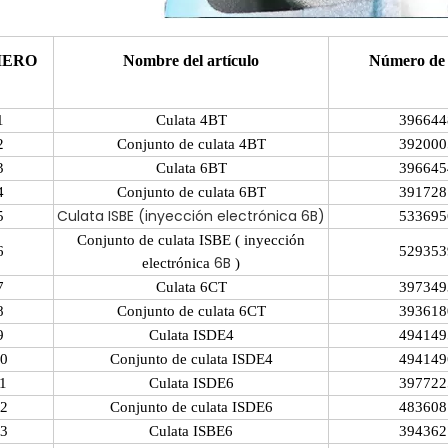
ERO
Nombre del artículo
Número de 
1
Culata
4BT
396644
2
Conjunto de culata
4BT
392000
3
Culata 6BT
396645
4
Conjunto de culata
6BT
391728
Culata ISBE (inyección electrónica 6B)
5
533695
Conjunto de culata
ISBE (
inyección
6
529353
6B
electrónica
)
7
Culata 6CT
397349
8
Conjunto de culata 6CT
393618
9
Culata ISDE4
494149
0
Conjunto de culata ISDE4
494149
1
Culata ISDE6
397722
2
Conjunto de culata ISDE6
483608
3
Culata ISBE6
394362