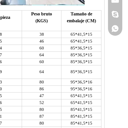
sale@z
Peso bruto
Tamaño de
hiedra.t
pieza
(KGS)
embalaje (CM)
+86159
8
38
65*41,5*15
5
46
65*41,5*15
4
60
85*36,5*15
7
64
85*36,5*15
6
60
85*36,5*15
9
64
85*36,5*15
3
80
95*36,5*16
0
86
95*36,5*16
5
47
65*41,5*15
6
52
65*41,5*15
5
80
85*41,5*15
1
87
85*41,5*15
7
80
85*41,5*15