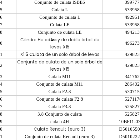
4
Conjunto de culata ISBE6
399777
5
Culata L
533958
6
Conjunto de culata L
492951
7
Culata LE
533958
8
Conjunto de culata LE
494213
Cilindro He
adAssy
de doble árbol de
0
496273
levas X15
X1
5
Culata
de un solo árbol de levas
1
429823
Conjunto de culata de
un solo árbol de
2
429823
levas
X15
3
Culata M11
341762
4
Conjunto de culata M11
286402
5
Culata F2.8
530715
6
Conjunto de culata F2.8
527117
7
Culata F3.8
525827
8
3.8 Conjunto de culata
525827
9
culata 4H
10BF11-0
Culata Renault (euro 3)
0
D5010550
1
Conjunto de culata Renault (euro 3)
D5010222