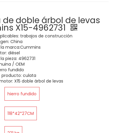
 de doble árbol de levas
ns X15-4962731
aplicables: trabajos de construcción
igen: China
 la marca:Cummins
or: diésel
la pieza: 4962731
enuina / OEM
ierro fundido
 producto: culata
otor: X15 doble árbol de levas
hierro fundido
118*42*27CM