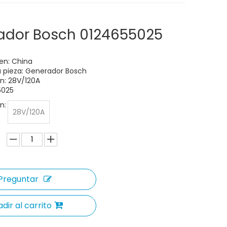
ador Bosch 0124655025
gen: China
 pieza: Generador Bosch
ón: 28V/120A
5025
n:
28V/120A
Preguntar
dir al carrito