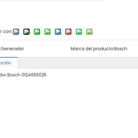
r con:
:
Generador
Marca del producto:
Bosch
pción
dor Bosch 0124655025