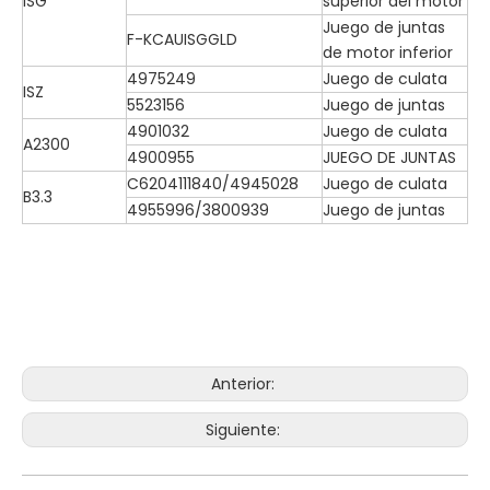
ISG
superior del motor
Juego de juntas
F-KCAUISGGLD
de motor inferior
4975249
Juego de culata
ISZ
5523156
Juego de juntas
4901032
Juego de culata
A2300
4900955
JUEGO DE JUNTAS
C6204111840/4945028
Juego de culata
B3.3
4955996/3800939
Juego de juntas
Anterior:
Siguiente: