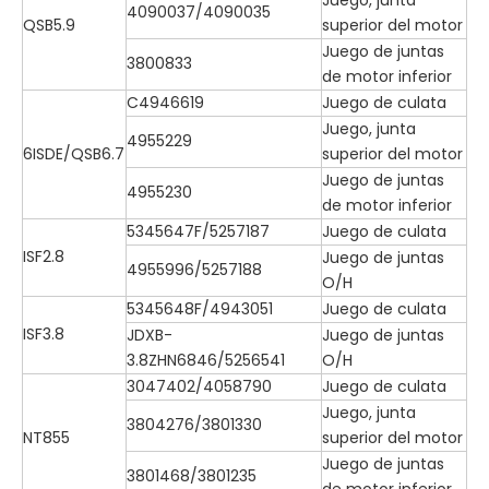
4090037/4090035
QSB5.9
superior del motor
Juego de juntas
3800833
de motor inferior
C4946619
Juego de culata
Juego, junta
4955229
6ISDE/QSB6.7
superior del motor
Juego de juntas
4955230
de motor inferior
5345647F/5257187
Juego de culata
ISF2.8
Juego de juntas
4955996/5257188
O/H
5345648F/4943051
Juego de culata
ISF3.8
JDXB-
Juego de juntas
3.8ZHN6846/5256541
O/H
3047402/4058790
Juego de culata
Juego, junta
3804276/3801330
NT855
superior del motor
Juego de juntas
3801468/3801235
de motor inferior