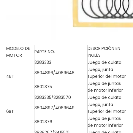
MODELO DE
DESCRIPCIÓN EN
PARTE NO.
MOTOR
INGLÉS
3283333
Juego de culata
Juego, junta
3804896/4089648
4BT
superior del motor
Juego de juntas
3802375
de motor inferior
3283335/3283570
Juego de culata
Juego, junta
3804897/4089649
6BT
superior del motor
Juego de juntas
3802376
de motor inferior
3938267/3415501
Juego de culata