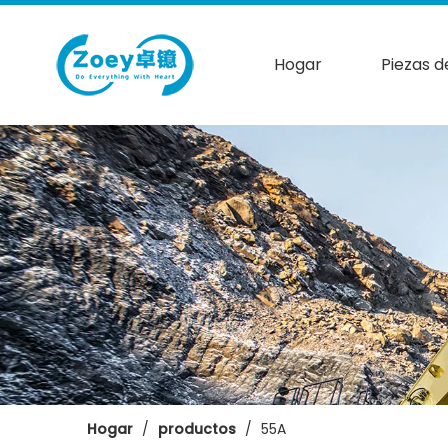
Hogar
Piezas d
Hogar
/
productos
/
55A