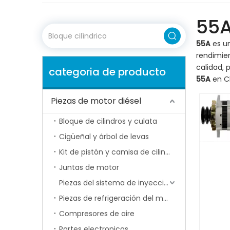
55
55A
es un
rendimie
calidad, 
categoria de producto
55A
en Ch
Piezas de motor diésel
Bloque de cilindros y culata
Cigüeñal y árbol de levas
Kit de pistón y camisa de cilindro
Juntas de motor
Piezas del sistema de inyección de combustible
Piezas de refrigeración del motor
Compresores de aire
Partes electronicas