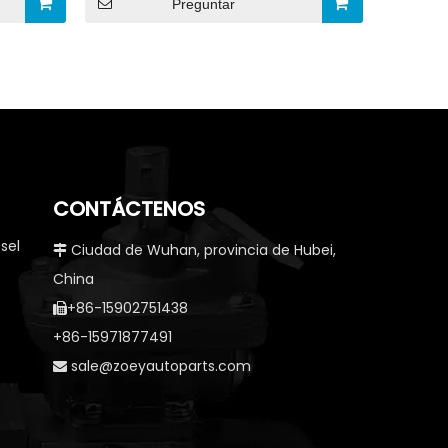
Preguntar
CONTÁCTENOS
sel
Ciudad de Wuhan, provincia de Hubei,

China
+86-15902751438

+86-15971877491
sale@zoeyautoparts.com
