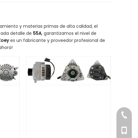
miento y materias primas de alta calidad, el
cada detalle de
55A
, garantizamos el nivel de
Zoey
es un fabricante y proveedor profesional de
ahora!
+86-15
+86-15